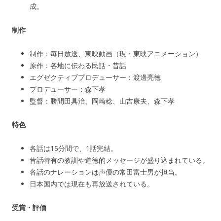
成。
制作
制作：毎日放送、東映動画（現・東映アニメーション）
原作：各地に伝わる民話・昔話
エグゼクティブプロデューサー：渡邊亮徳
プロデューサー：森下孝
監督：勝間田具治、岡崎稔、山吉康夫、森下孝
特色
各話は15分間で、1話完結。
昔話特有の教訓や道徳的メッセージが盛り込まれている。
各話のナレーションは声優の常田富士男が担当。
日本国内では現在も再放送されている。
受賞・評価