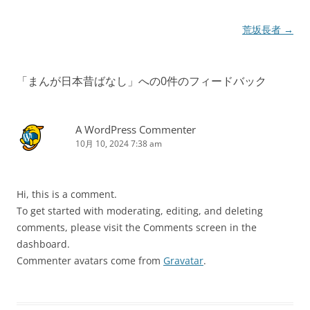
投
荒坂長者
→
稿
ナ
「
まんが日本昔ばなし
」への0件のフィードバック
ビ
ゲ
ー
A WordPress Commenter
10月 10, 2024 7:38 am
シ
ョ
ン
Hi, this is a comment.
To get started with moderating, editing, and deleting
comments, please visit the Comments screen in the
dashboard.
Commenter avatars come from
Gravatar
.