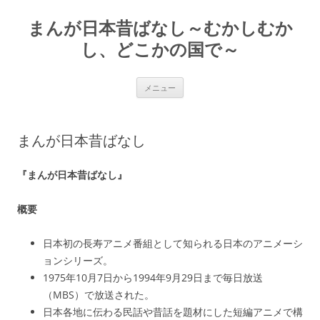
コ
ン
まんが日本昔ばなし～むかしむか
テ
ン
ツ
し、どこかの国で～
へ
ス
キ
ッ
メニュー
プ
まんが日本昔ばなし
『まんが日本昔ばなし』
概要
日本初の長寿アニメ番組として知られる日本のアニメーシ
ョンシリーズ。
1975年10月7日から1994年9月29日まで毎日放送
（MBS）で放送された。
日本各地に伝わる民話や昔話を題材にした短編アニメで構