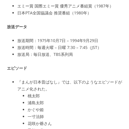
エミー賞 国際エミー賞 優秀アニメ番組賞（1987年）
日本PTA全国協議会 推奨番組（1980年）
放送データ
放送期間：1975年10月7日 – 1994年9月29日
放送時間：毎週火曜 – 日曜 7:30 – 7:45（JST）
放送局：毎日放送、TBS系列局
エピソード
『まんが日本昔ばなし』では、以下のようなエピソードが
アニメ化された。
桃太郎
浦島太郎
かぐや姫
一寸法師
花咲か爺さん