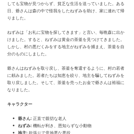
しても宝物が見つからず、貧乏な生活を送っていました。ある
日、爺さんは森の中で怪我をしたねずみを助け、家に連れて帰
りました。
ねずみは「お礼に宝物を探してきます」と言い、毎晩森に出か
けました。すると、ねずみは黄金の茶釜を見つけてきました。
しかし、村の悪だくみをする地主がねずみを捕まえ、茶釜を自
分のものにしました。
爺さんはねずみを取り戻し、茶釜を奪還するように、村の若者
に頼みました。若者たちは知恵を絞り、地主を騙してねずみを
取り戻しました。そして、茶釜を売ったお金で爺さんは裕福に
なりました。
キャラクター
爺さん:
正直で親切な老人
ねずみ:
機転が利き、恩知らずな小動物
地主:
欲張りで意地悪な悪役