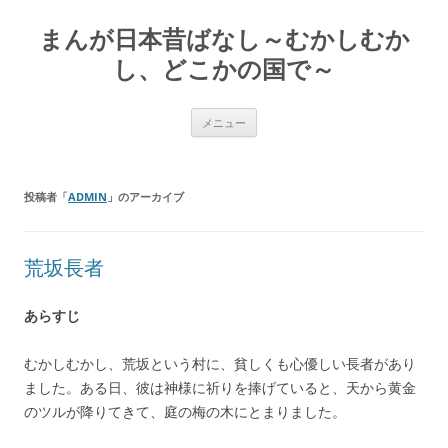
コ
ン
まんが日本昔ばなし～むかしむか
テ
ン
ツ
し、どこかの国で～
へ
ス
キ
ッ
メニュー
プ
投稿者「
ADMIN
」のアーカイブ
荒坂長者
あらすじ
むかしむかし、荒坂という村に、貧しくも心優しい長者があり
ました。ある日、彼は神様に祈りを捧げていると、天から黄金
のツルが降りてきて、庭の梅の木にとまりました。