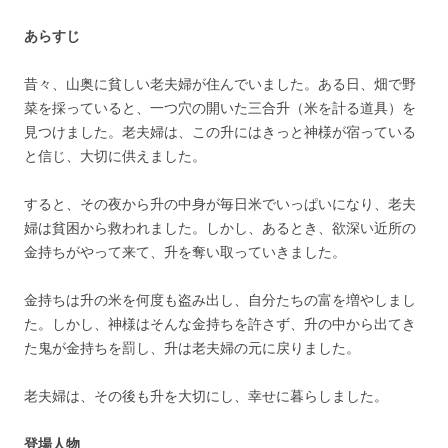
あらすじ
昔々、山奥に貧しい老夫婦が住んでいました。ある日、畑で野
菜を採っていると、一つ穴の開いた三合升（米を計る道具）を
見つけました。老夫婦は、この升にはきっと神様が宿っている
と信じ、大切に供えました。
すると、その夜から升の中身が毎日米でいっぱいになり、老夫
婦は貧困から救われました。しかし、あるとき、欲深い近所の
金持ちがやって来て、升を奪い取っていきました。
金持ちは升の米を何度も盗み出し、自分たちの富を増やしまし
た。しかし、神様はそんな金持ちを許さず、升の中から出てき
た鬼が金持ちを罰し、升は老夫婦の元に戻りました。
老夫婦は、その後も升を大切にし、幸せに暮らしました。
登場人物