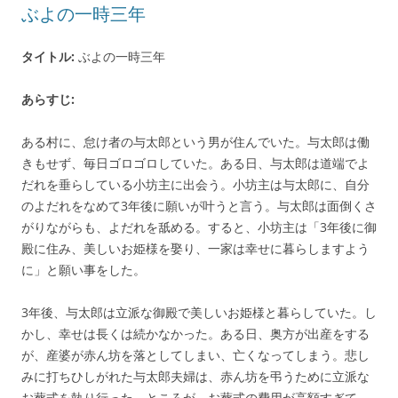
ぶよの一時三年
タイトル:
ぶよの一時三年
あらすじ:
ある村に、怠け者の与太郎という男が住んでいた。与太郎は働
きもせず、毎日ゴロゴロしていた。ある日、与太郎は道端でよ
だれを垂らしている小坊主に出会う。小坊主は与太郎に、自分
のよだれをなめて3年後に願いが叶うと言う。与太郎は面倒くさ
がりながらも、よだれを舐める。すると、小坊主は「3年後に御
殿に住み、美しいお姫様を娶り、一家は幸せに暮らしますよう
に」と願い事をした。
3年後、与太郎は立派な御殿で美しいお姫様と暮らしていた。し
かし、幸せは長くは続かなかった。ある日、奥方が出産をする
が、産婆が赤ん坊を落としてしまい、亡くなってしまう。悲し
みに打ちひしがれた与太郎夫婦は、赤ん坊を弔うために立派な
お葬式を執り行った。ところが、お葬式の費用が高額すぎて、