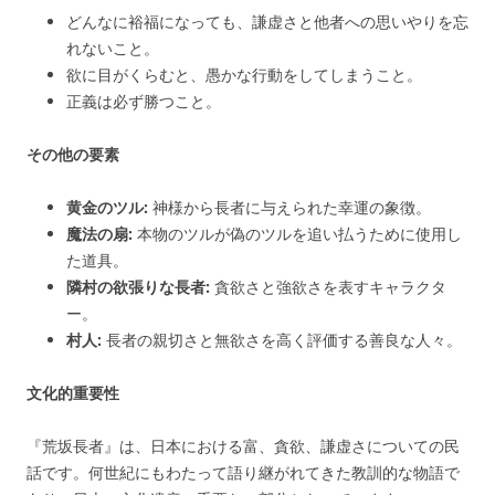
どんなに裕福になっても、謙虚さと他者への思いやりを忘
れないこと。
欲に目がくらむと、愚かな行動をしてしまうこと。
正義は必ず勝つこと。
その他の要素
黄金のツル:
神様から長者に与えられた幸運の象徴。
魔法の扇:
本物のツルが偽のツルを追い払うために使用し
た道具。
隣村の欲張りな長者:
貪欲さと強欲さを表すキャラクタ
ー。
村人:
長者の親切さと無欲さを高く評価する善良な人々。
文化的重要性
『荒坂長者』は、日本における富、貪欲、謙虚さについての民
話です。何世紀にもわたって語り継がれてきた教訓的な物語で