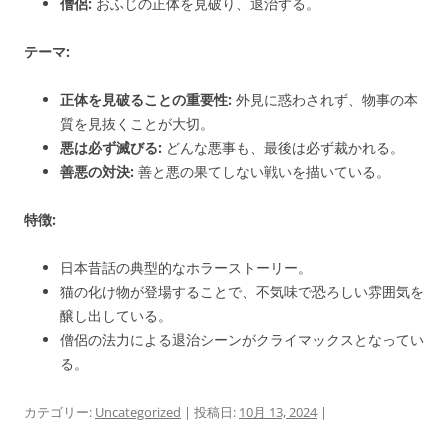
僧侶:
おふじの正体を見破り、退治する。
テーマ:
正体を見破ることの重要性:
外見に惑わされず、物事の本
質を見抜くことが大切。
悪は必ず滅びる:
どんな悪事も、最後は必ず裁かれる。
善悪の対決:
善と悪の果てしない戦いを描いている。
特徴:
日本昔話の典型的なホラーストーリー。
猫の化け物が登場することで、不気味で恐ろしい雰囲気を
醸し出している。
僧侶の法力による退治シーンがクライマックスとなってい
る。
カテゴリー:
Uncategorized
| 投稿日:
10月 13, 2024
|