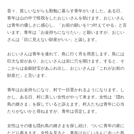
昔々、貧しいながらも勤勉に暮らす青年がいました。ある日、
青年は山の中で怪我をしたおじいさんを助けます。おじいさん
は青年の優しさに感心し、「お前の願いを1つ叶えてやる」と言
います。青年は「お金持ちになりたい」と願いますが、おじい
さんは「目に見えない財産がいい」と諭します。
おじいさんは青年を連れて、島に行く舟を用意します。島には
巨大な岩があり、おじいさんは岩に穴を開けます。すると、そ
こからは金銀財宝があふれ出し、おじいさんは「これがお前の
財産だ」と言います。
青年はお金持ちになり、村で一目置かれるようになります。し
かし、ある日、村に美しい女性がやって来ます。女性は「隠れ
島の婿さま」を探していると訴えます。村人たちは青年に心当
たりがないかと尋ねますが、青年は否定します。
女性はその後も隠れ島の婿さまを探し続け、ついに青年の家に
たどり着きます。女性を見ると、青年はおじいさんに会った島