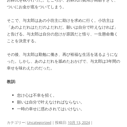
ついにお金が底をついてしまう。
そこで、与太郎はあの小坊主に助けを求めに行く。小坊主は
「あのよだれはただのよだれだ。願いは自分で叶えなければ」
と告げる。与太郎は自分の怠けが原因だと悟り、一生懸命働く
ことを決意する。
その後、与太郎は勤勉に働き、再び裕福な生活を送るようにな
った。しかし、あのよだれを舐めたおかげで、与太郎は3年間の
幸せを味わえたのだった。
教訓:
怠け心は不幸を招く。
願いは自分で叶えなければならない。
一時の幸せに惑わされてはいけない。
カテゴリー:
Uncategorized
| 投稿日:
10月 13, 2024
|