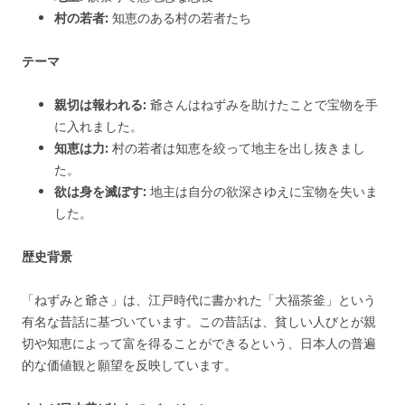
村の若者:
知恵のある村の若者たち
テーマ
親切は報われる:
爺さんはねずみを助けたことで宝物を手
に入れました。
知恵は力:
村の若者は知恵を絞って地主を出し抜きまし
た。
欲は身を滅ぼす:
地主は自分の欲深さゆえに宝物を失いま
した。
歴史背景
「ねずみと爺さ」は、江戸時代に書かれた「大福茶釜」という
有名な昔話に基づいています。この昔話は、貧しい人びとが親
切や知恵によって富を得ることができるという、日本人の普遍
的な価値観と願望を反映しています。