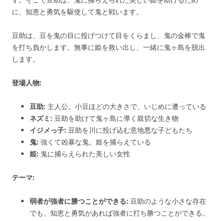
に、知恵と勇気を駆使して鬼と戦います。
豆助は、豆を鬼の目に投げつけて目をくらまし、鬼の金棒で鬼
を打ち負かします。無事に姫を救い出し、一緒に鬼ヶ島を脱出
します。
登場人物:
豆助:
主人公。小豆ほどの大きさで、いじめに遭っている
ネズミ:
豆助を助けて鬼ヶ島に導く親切な生き物
イジメっ子:
豆助を川に投げ込む意地悪な子どもたち
鬼:
強くて凶暴な鬼。姫を捕らえている
姫:
鬼に捕らえられた美しい女性
テーマ:
弱者が強者に勝つことができる:
豆助のような小さな存在
でも、知恵と勇気があれば強者に打ち勝つことができる。