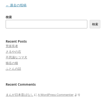
投
←
過去の投稿
稿
検索
ナ
検索
ビ
ゲ
ー
Recent Posts
シ
荒坂長者
ョ
さるやの石
不思議なコマ犬
ン
猫岳の猫
ふとんの話
Recent Comments
まんが日本昔ばなし
に
A WordPress Commenter
より