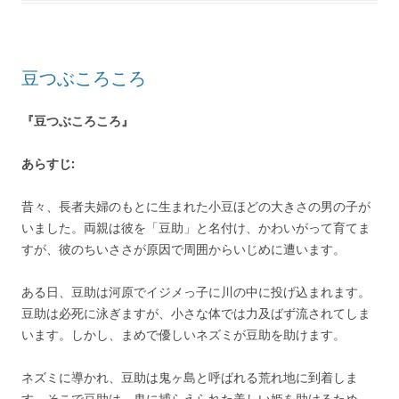
豆つぶころころ
『豆つぶころころ』
あらすじ:
昔々、長者夫婦のもとに生まれた小豆ほどの大きさの男の子が
いました。両親は彼を「豆助」と名付け、かわいがって育てま
すが、彼のちいささが原因で周囲からいじめに遭います。
ある日、豆助は河原でイジメっ子に川の中に投げ込まれます。
豆助は必死に泳ぎますが、小さな体では力及ばず流されてしま
います。しかし、まめで優しいネズミが豆助を助けます。
ネズミに導かれ、豆助は鬼ヶ島と呼ばれる荒れ地に到着しま
す。そこで豆助は、鬼に捕らえられた美しい姫を助けるため